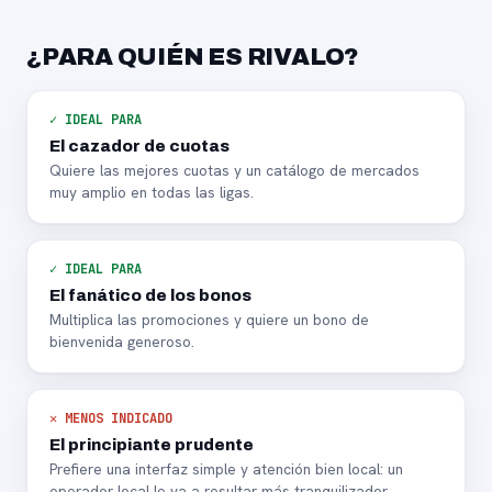
¿PARA QUIÉN ES RIVALO?
✓ IDEAL PARA
El cazador de cuotas
Quiere las mejores cuotas y un catálogo de mercados
muy amplio en todas las ligas.
✓ IDEAL PARA
El fanático de los bonos
Multiplica las promociones y quiere un bono de
bienvenida generoso.
✕ MENOS INDICADO
El principiante prudente
Prefiere una interfaz simple y atención bien local: un
operador local le va a resultar más tranquilizador.