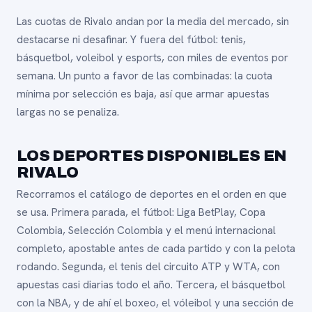
Las cuotas de Rivalo andan por la media del mercado, sin
destacarse ni desafinar. Y fuera del fútbol: tenis,
básquetbol, voleibol y esports, con miles de eventos por
semana. Un punto a favor de las combinadas: la cuota
mínima por selección es baja, así que armar apuestas
largas no se penaliza.
LOS DEPORTES DISPONIBLES EN
RIVALO
Recorramos el catálogo de deportes en el orden en que
se usa. Primera parada, el fútbol: Liga BetPlay, Copa
Colombia, Selección Colombia y el menú internacional
completo, apostable antes de cada partido y con la pelota
rodando. Segunda, el tenis del circuito ATP y WTA, con
apuestas casi diarias todo el año. Tercera, el básquetbol
con la NBA, y de ahí el boxeo, el vóleibol y una sección de