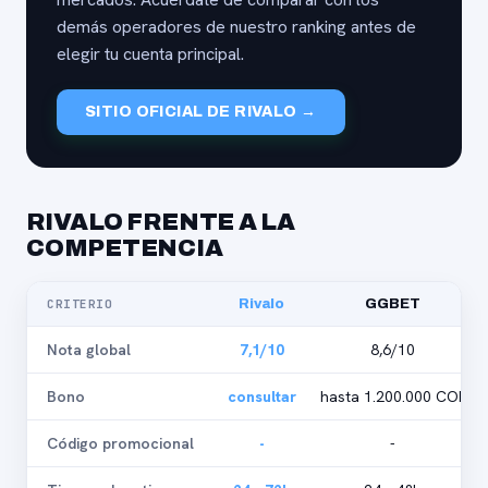
demás operadores de nuestro ranking antes de
elegir tu cuenta principal.
SITIO OFICIAL DE RIVALO →
RIVALO FRENTE A LA
COMPETENCIA
CRITERIO
Rivalo
GGBET
Nota global
7,1/10
8,6/10
Bono
consultar
hasta 1.200.000 COP
Código promocional
-
-