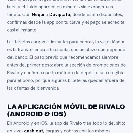
línea y el saldo aparece en minutos, sin exponer una
tarjeta. Con
Nequi
o
Daviplata
, donde estén disponibles,
confirmas desde la app con tu clave y el pago se acredita
casi al instante.
Las tarjetas cargan al instante; para cobrar, la vía estándar
es la transferencia a tu cuenta, con un plazo que depende
del banco. El paso previo que recomendamos siempre,
antes del primer peso: abre la sección de promociones de
Rivalo y confirma que tu método de depósito sea elegible
para el bono, porque algunas billeteras quedan afuera de
las ofertas de bienvenida.
LA APLICACIÓN MÓVIL DE RIVALO
(ANDROID & IOS)
En Android y en iOS, la app de Rivalo trae todo lo del sitio:
en vivo,
cash out
, cargas y cobros con los mismos