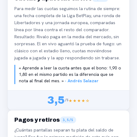
Para medir las cuotas seguimos la rutina de siempre:
una fecha completa de la Liga BetPlay, una ronda de
Libertadores y una jornada europea, comparadas
línea por línea contra el resto del comparador.
Resultado: Rivalo paga en la media del mercado, sin
sorpresas. El en vivo aguantó la prueba de fuego: un
clásico con el estadio lleno, cuotas moviéndose
jugada a jugada y la app respondiendo sin trabarse.
« Aprende a leer la cuota antes que el bono: 1,90 o
1,80 en el mismo partido es la diferencia que se
nota al final del mes. »
- Andrés Salazar
3,5
/5
★★★★☆
Pagos y retiros
3,5/5
¿Cuántas pantallas separan tu plata del saldo de
juego? Esa fue la primera medición de esta guía con