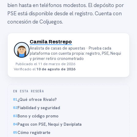
bien hasta en teléfonos modestos. El depósito por
PSE está disponible desde el registro. Cuenta con
concesión de Coljuegos.
Camila Restrepo
Analista de casas de apuestas · Prueba cada
plataforma con cuenta propia: registro, PSE, Nequi
y primer retiro cronometrado
Publicado el 11 de marzo de 2026
Verificado el
10 de agosto de 2026
EN ESTA RESEÑA
¿Qué ofrece Rivalo?
01
Fiabilidad y seguridad
02
Bono y código promo
03
Pagos con PSE, Nequi y Daviplata
04
Cómo registrarte
05