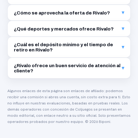
▾
¿Cómo se aprovecha la oferta de Rivalo?
▾
¿Qué deportes y mercados ofrece Rivalo?
¿Cuál es el depósito mínimo y el tiempo de
▾
retiro en Rivalo?
¿Rivalo ofrece un buen servicio de atención al
▾
cliente?
Algunos enlaces de esta página son enlaces de afiliado: podemos
recibir una comisión si abres una cuenta, sin costo extra para ti. Esto
no influye en nuestras evaluaciones, basadas en pruebas reales. Los
demás operadores con concesión de Coljuegos se presentan en
modo editorial, con enlace neutro a su sitio oficial. Solo presentamos
operadores probados por nuestro equipo. © 2026 Biponi.