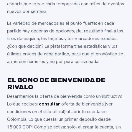
esports que crece cada temporada, con miles de eventos
nuevos por semana.
La variedad de mercados es el punto fuerte: en cada
partido hay decenas de opciones, del resultado final a los
tiros de esquina, las tarjetas y los marcadores exactos.
¿Con qué decidir? La plataforma trae estadísticas y los
últimos cruces de cada partido, para que el pronóstico se
arme con números y no por pura corazonada.
EL BONO DE BIENVENIDA DE
RIVALO
Desarmemos la oferta de bienvenida como un instructivo.
Lo que recibes:
consultar
oferta de bienvenida (ver
condiciones en el sitio oficial) al abrir tu cuenta en
Colombia. Lo que cuesta: un primer depósito desde
15.000 COP. Cómo se activa: solo, al crear la cuenta, sin