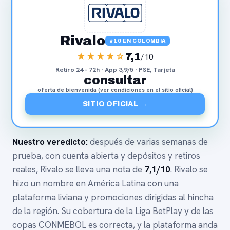
Rivalo
#10 EN COLOMBIA
★★★★☆
7,1
/10
Retiro 24 - 72h · App 3,9/5 · PSE, Tarjeta
consultar
oferta de bienvenida (ver condiciones en el sitio oficial)
SITIO OFICIAL →
Nuestro veredicto:
después de varias semanas de
prueba, con cuenta abierta y depósitos y retiros
reales, Rivalo se lleva una nota de
7,1/10
. Rivalo se
hizo un nombre en América Latina con una
plataforma liviana y promociones dirigidas al hincha
de la región. Su cobertura de la Liga BetPlay y de las
copas CONMEBOL es correcta, y la plataforma anda