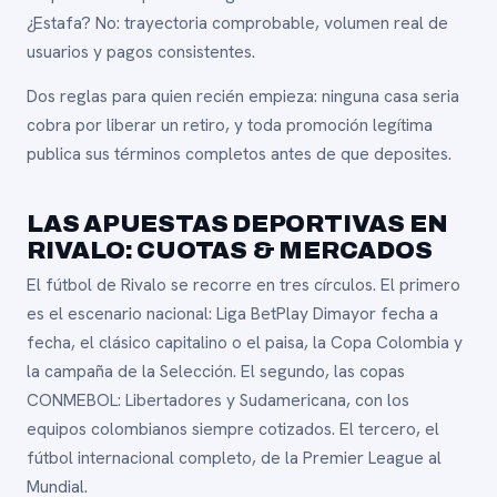
¿Estafa? No: trayectoria comprobable, volumen real de
usuarios y pagos consistentes.
Dos reglas para quien recién empieza: ninguna casa seria
cobra por liberar un retiro, y toda promoción legítima
publica sus términos completos antes de que deposites.
LAS APUESTAS DEPORTIVAS EN
RIVALO: CUOTAS & MERCADOS
El fútbol de Rivalo se recorre en tres círculos. El primero
es el escenario nacional: Liga BetPlay Dimayor fecha a
fecha, el clásico capitalino o el paisa, la Copa Colombia y
la campaña de la Selección. El segundo, las copas
CONMEBOL: Libertadores y Sudamericana, con los
equipos colombianos siempre cotizados. El tercero, el
fútbol internacional completo, de la Premier League al
Mundial.